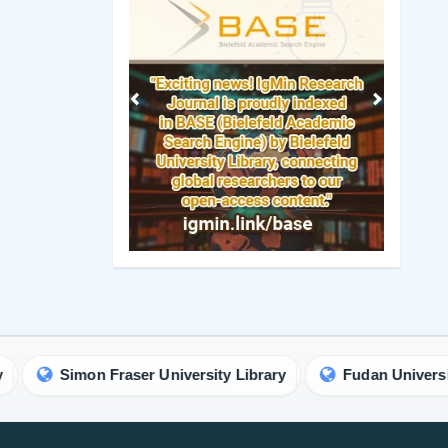
n Fraser University Library
Fudan University Library
原稿のガイドライン
バシーポリシー
独自の研究
ンスポリシー
レビューレポートテンプレ
ート
基準
電子書籍
ンアクセスポリシー
短いコミュニケーション
ロセス
解説ガイドライン
マークポリシー
手紙のガイドライン
ポリシー
議事録テンプレート
リシー
臨床画像ガイドライン
リシー
苦情処理
連絡