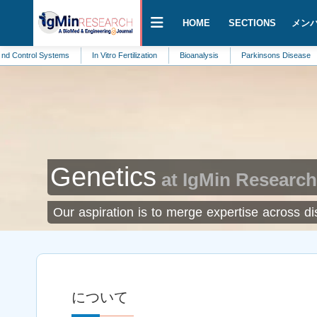
HOME
SECTIONS
メン
l Systems
In Vitro Fertilization
Bioanalysis
Parkinsons Disease
Biolo
Genetics
at IgMin Research
Our aspiration is to merge expertise across dis
について