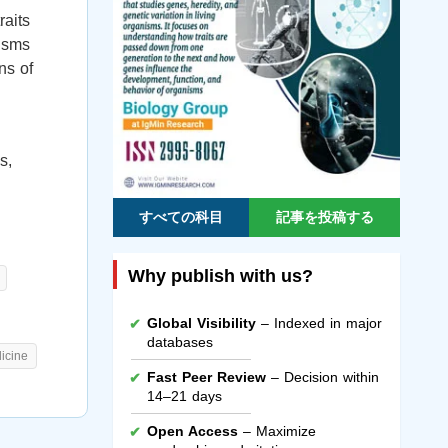
raits
nisms
ns of
s,
すべての科目
記事を投稿する
Why publish with us?
Global Visibility
– Indexed in major
databases
icine
Fast Peer Review
– Decision within
14–21 days
Open Access
– Maximize