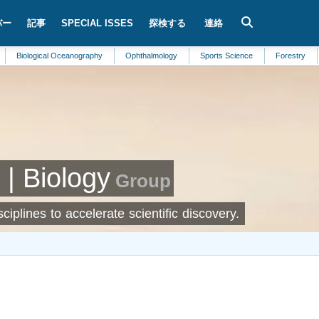
バー
記事
SPECIAL ISSES
探検する
連絡
gical Oceanography
Ophthalmology
Sports Science
Forestry
Epidemi
| Biology
Group
ciplines to accelerate scientific discovery.