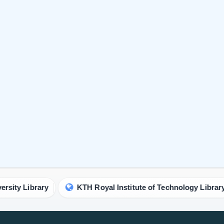
y
KTH Royal Institute of Technology Library
Simo
」は、科学、
私たちを識別する
政策
研究と知識
私たちについて
プライ
連絡
ライセ
Testimonials
著者の
オープ
今すぐ公開する
査読プ
著者ガイドライン
クロス
編集者のガイドライン
著作権
査読者ガイドライン
返金ポ
記事変更サービス
盗作ポ
論文処理料
著者の
編集方針