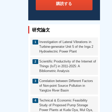
購読する
研究論文
Investigation of Lateral Vibrations in
Turbine-generator Unit 5 of the Inga 2
Hydroelectric Power Plant
Scientific Productivity of the Internet of
Things (IoT) in 2011-2025: A
Bibliometric Analysis
Correlation between Different Factors
of Non-point Source Pollution in
Yangtze River Basin
Technical & Economic Feasibility
Study of Proposed Pump Storage
Power Plants at Kuda Oya, Mul Oya,