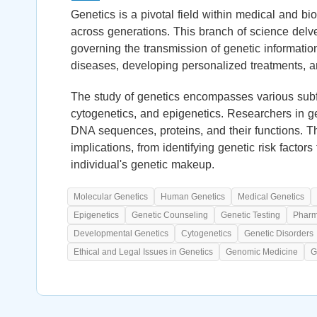
Genetics is a pivotal field within medical and bio
across generations. This branch of science delv
governing the transmission of genetic informatio
diseases, developing personalized treatments, 
The study of genetics encompasses various subfi
cytogenetics, and epigenetics. Researchers in g
DNA sequences, proteins, and their functions. T
implications, from identifying genetic risk facto
individual's genetic makeup.
Molecular Genetics
Human Genetics
Medical Genetics
Epigenetics
Genetic Counseling
Genetic Testing
Pharm
Developmental Genetics
Cytogenetics
Genetic Disorders
Ethical and Legal Issues in Genetics
Genomic Medicine
G