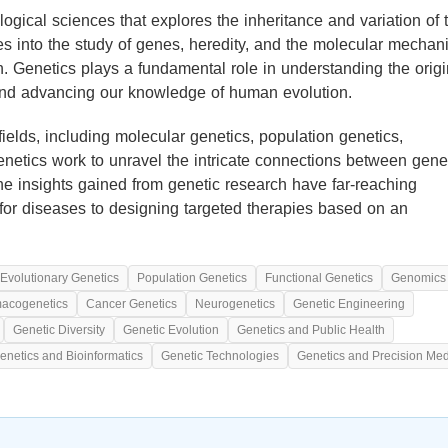
logical sciences that explores the inheritance and variation of t
es into the study of genes, heredity, and the molecular mecha
n. Genetics plays a fundamental role in understanding the origi
and advancing our knowledge of human evolution.
elds, including molecular genetics, population genetics,
enetics work to unravel the intricate connections between gene
he insights gained from genetic research have far-reaching
rs for diseases to designing targeted therapies based on an
Evolutionary Genetics
Population Genetics
Functional Genetics
Genomics
acogenetics
Cancer Genetics
Neurogenetics
Genetic Engineering
Genetic Diversity
Genetic Evolution
Genetics and Public Health
enetics and Bioinformatics
Genetic Technologies
Genetics and Precision Med