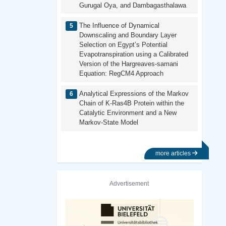
Gurugal Oya, and Dambagasthalawa
The Influence of Dynamical
Downscaling and Boundary Layer
Selection on Egypt’s Potential
Evapotranspiration using a Calibrated
Version of the Hargreaves-samani
Equation: RegCM4 Approach
Analytical Expressions of the Markov
Chain of K-Ras4B Protein within the
Catalytic Environment and a New
Markov-State Model
more articles
Advertisement
Previous
Next