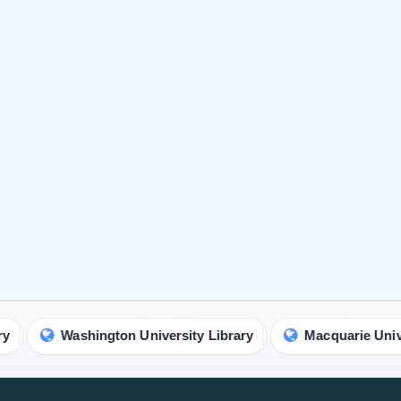
hington University Library
Macquarie University Librar
IgMin Research | 多分野オープンアクセスジャーナル
技術、工学、医学科学（STEM）の幅広い分野における
の発展に取り組む一流の多分野ジャーナルです.
IgMin Research について
著者の基準をお読みください
弊社の掲載料金をご覧ください
当社のニュースレターに参加する
ジャーナルの活動に関する最新情報を提供します。