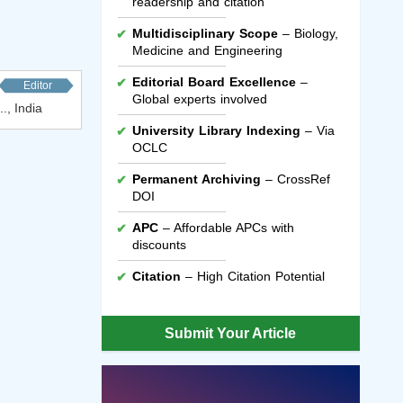
readership and citation
Multidisciplinary Scope
– Biology,
Medicine and Engineering
Editorial Board Excellence
–
Editor
Global experts involved
., India
University Library Indexing
– Via
OCLC
Permanent Archiving
– CrossRef
DOI
APC
– Affordable APCs with
discounts
Citation
– High Citation Potential
Submit Your Article