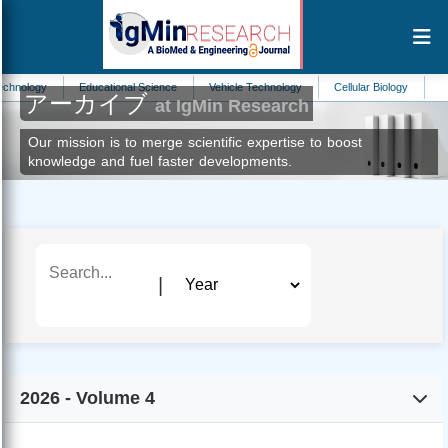
ogy
Educational Science
Vehicle Technology
Cellular Biology
Artificial
アーカイブ
at IgMin Research
Our mission is to merge scientific expertise to boost
knowledge and fuel faster developments.
|
2026 - Volume 4