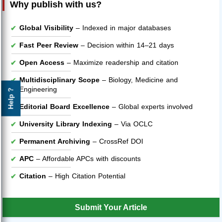
Why publish with us?
Global Visibility
– Indexed in major databases
Fast Peer Review
– Decision within 14–21 days
Open Access
– Maximize readership and citation
Multidisciplinary Scope
– Biology, Medicine and
Engineering
Help ?
Editorial Board Excellence
– Global experts involved
University Library Indexing
– Via OCLC
Permanent Archiving
– CrossRef DOI
APC
– Affordable APCs with discounts
Citation
– High Citation Potential
Submit Your Article