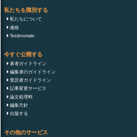
Research Article
April 16, 2024
私たちを識別する
Cyber Threat Analysis (CTA) in Current Conflicts
私たちについて
連絡
Testimonials
Mini Review
April 02, 2024
今すぐ公開する
Threat to Human and Animal Health Caused by
著者ガイドライン
Mycotoxins and Masked Mycotoxins Occurring in
編集者のガイドライン
Food and Feed
査読者ガイドライン
記事変更サービス
論文処理料
編集方針
Mini Review
April 15, 2024
出版する
Analysis of Damages to Boiler Screen Tubes BKZ-
160-100-GM (Barnaul Boiler Plant, steam productivity
その他のサービス
160 t/h, pressure 100 kgf/cm2, Fuel: Natural Gas/Fuel