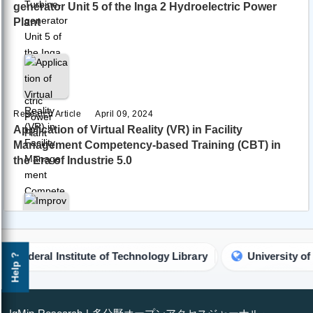
generator Unit 5 of the Inga 2 Hydroelectric Power
Plant
Research Article
April 09, 2024
Application of Virtual Reality (VR) in Facility
Management Competency-based Training (CBT) in
the Era of Industrie 5.0
Research Article
April 18, 2024
ederal Institute of Technology Library
University of Cal
Help ?
Improved Energy Valley Optimizer with Levy Flight for
Optimization Problems