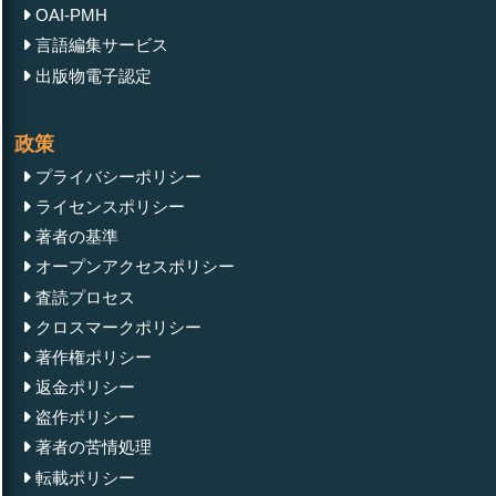
Oil) after Reconstruction for Increased Steam
OAI-PMH
Productivity to 210 t/h
言語編集サービス
出版物電子認定
政策
プライバシーポリシー
Review Article
April 12, 2024
Qualitative Model of Electrical Conductivity of
ライセンスポリシー
Irradiated Semiconductor
著者の基準
オープンアクセスポリシー
査読プロセス
クロスマークポリシー
著作権ポリシー
Short Communication
April 26, 2024
返金ポリシー
Isolation and Characterization of Active Alkaloid
盗作ポリシー
Compounds from Cinnamomum Verum Cortexes and
Proof of their Medicinal Efficacy against Pathogenic
著者の苦情処理
Fungus Alternaria Alternate Causing Upper
転載ポリシー
Respiratory Tract Inflammatory Disease