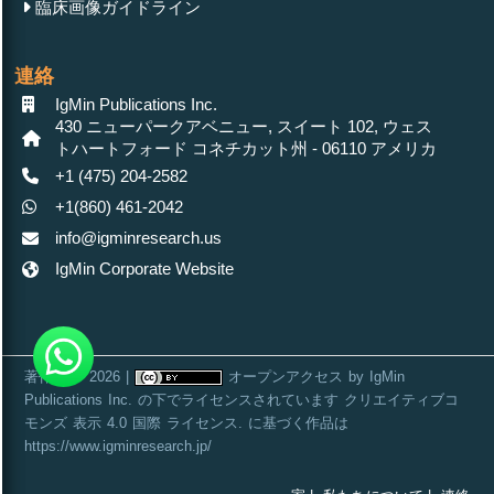
臨床画像ガイドライン
Short Communication
April 05, 2024
Massive Solar PV Potential in Sri Lanka
連絡
IgMin Publications Inc.
430 ニューパークアベニュー, スイート 102, ウェス
トハートフォード コネチカット州 - 06110 アメリカ
+1 (475) 204-2582
+1(860) 461-2042
info@igminresearch.us
IgMin Corporate Website
著作権 © 2026 |
オープンアクセス
by
IgMin
Publications Inc.
の下でライセンスされています
クリエイティブコ
モンズ 表示 4.0 国際 ライセンス
. に基づく作品は
https://www.igminresearch.jp/