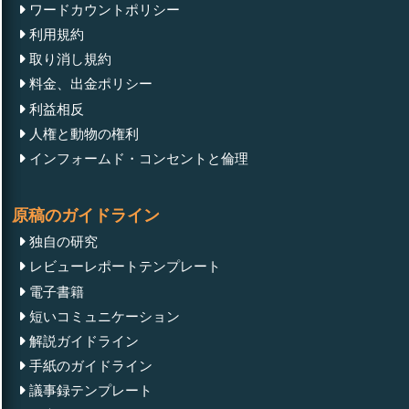
ワードカウントポリシー
利用規約
取り消し規約
料金、出金ポリシー
利益相反
Case Report
April 15, 2024
人権と動物の権利
System for Detecting Moving Objects Using 3D Li-
インフォームド・コンセントと倫理
DAR Technology
原稿のガイドライン
独自の研究
レビューレポートテンプレート
Short Communication
April 02, 2024
電子書籍
Comments to Megascopic Quantum Phenomena
短いコミュニケーション
解説ガイドライン
手紙のガイドライン
議事録テンプレート