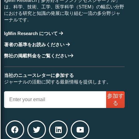
IgMin Research | 多分野オープンアクセスジャーナル」
は、科学、技術、工学、医学科学（STEM）の幅広い分野
における研究と知識の発展に取り組む一流の多分野ジャ
ーナルです.
Review Article
April 24, 2024
IgMin Research について
The Dibia in Igbo Traditional Socio-political and
Metaphysical Economy: An Interrogation
著者の基準をお読みください
弊社の掲載料金をご覧ください
当社のニュースレターに参加する
ジャーナルの活動に関する最新情報を提供します。
Research Article
April 23, 2024
LC-MS and HPLC-UV for Detecting Uremic Toxins:
参加す
Two Validated Methods with Simultaneous Sensitivity
る
and Specificity Evaluation