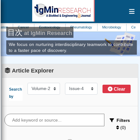
ion
Cancer
Ecotoxicology
Rheumatology
Microbiology
Cellular 
目次
at IgMin Research
We focus on nurturing interdisciplinary teamwork to contribute
to a faster pace of discovery.
Article Explorer
Clear
Search
by
Filters
(
0
)