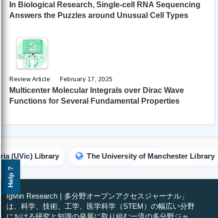
In Biological Research, Single-cell RNA Sequencing
Answers the Puzzles around Unusual Cell Types
Review Article
February 17, 2025
Multicenter Molecular Integrals over Dirac Wave
Functions for Several Fundamental Properties
(UVic) Library
The University of Manchester Library
Help ?
IgMin Research | 多分野オープンアクセスジャーナル」
は、科学、技術、工学、医学科学（STEM）の幅広い分野
における研究と知識の発展に取り組む一流の多分野ジャ