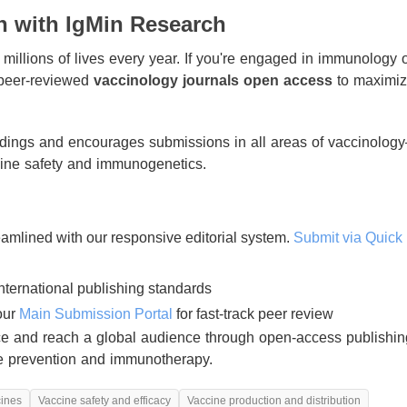
h with IgMin Research
millions of lives every year. If you're engaged in immunology 
 peer-reviewed
vaccinology journals open access
to maximi
indings and encourages submissions in all areas of vaccinolog
cine safety and immunogenetics.
eamlined with our responsive editorial system.
Submit via Quick
nternational publishing standards
our
Main Submission Portal
for fast-track peer review
ce and reach a global audience through open-access publishin
se prevention and immunotherapy.
ines
Vaccine safety and efficacy
Vaccine production and distribution