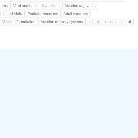
grams
Viral and bacterial vaccines
Vaccine adjuvants
rch and trials
Pediatric vaccines
Adult vaccines
Vaccine formulation
Vaccine delivery systems
Infectious disease control