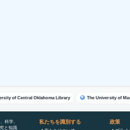
ntral Oklahoma Library
The University of Manchester Lib
」は、科学、
私たちを識別する
政策
研究と知識
私たちについて
プライ
連絡
ライセ
Testimonials
著者の
オープ
今すぐ公開する
査読プ
著者ガイドライン
クロス
編集者のガイドライン
著作権
査読者ガイドライン
返金ポ
記事変更サービス
盗作ポ
論文処理料
著者の
編集方針
参加する
転載ポ
出版する
ワード