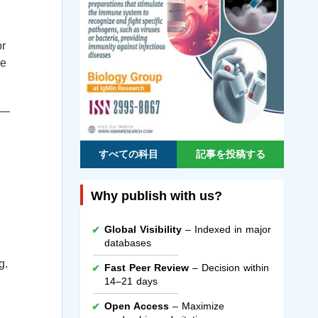
or
ze
y—
すべての科目
記事を投稿する
Why publish with us?
Global Visibility
– Indexed in major
databases
g.
Fast Peer Review
– Decision within
14–21 days
Open Access
– Maximize