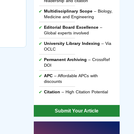
readership and citation
Multidisciplinary Scope
– Biology,
Medicine and Engineering
Editorial Board Excellence
–
Global experts involved
University Library Indexing
– Via
OCLC
Permanent Archiving
– CrossRef
DOI
APC
– Affordable APCs with
discounts
Citation
– High Citation Potential
Submit Your Article