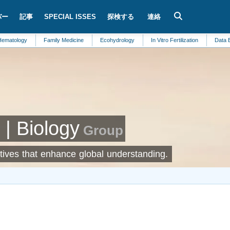
バー
記事
SPECIAL ISSES
探検する
連絡
gy
Family Medicine
Ecohydrology
In Vitro Fertilization
Data Engineeri
| Biology
Group
iatives that enhance global understanding.