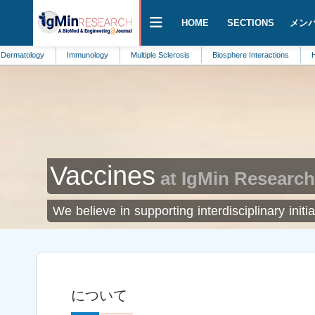
HOME
SECTIONS
メン
ogy
Immunology
Multiple Sclerosis
Biosphere Interactions
Hematolo
Vaccines
at IgMin Research
We believe in supporting interdisciplinary init
について