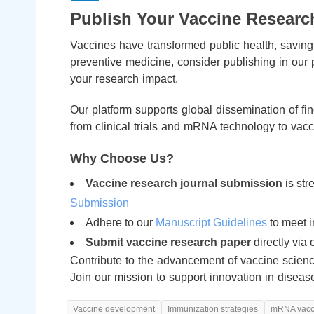
Publish Your Vaccine Researc
Vaccines have transformed public health, saving 
preventive medicine, consider publishing in our
your research impact.
Our platform supports global dissemination of f
from clinical trials and mRNA technology to vac
Why Choose Us?
Vaccine research journal submission
is str
Submission
Adhere to our
Manuscript Guidelines
to meet i
Submit vaccine research paper
directly via 
Contribute to the advancement of vaccine scien
Join our mission to support innovation in disea
Vaccine development
Immunization strategies
mRNA vacc