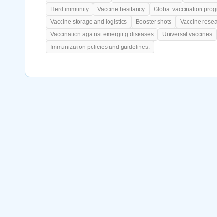
Herd immunity
Vaccine hesitancy
Global vaccination pro
Vaccine storage and logistics
Booster shots
Vaccine resea
Vaccination against emerging diseases
Universal vaccines
Immunization policies and guidelines.