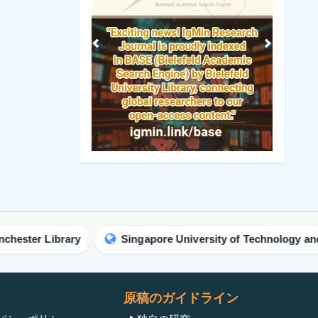
rary
Singapore University of Technology and Design Lib
原稿のガイドライン
バシーポリシー
独自の研究
ンスポリシー
レビューレポートテンプレ
ート
基準
電子書籍
ンアクセスポリシー
短いコミュニケーション
ロセス
解説ガイドライン
マークポリシー
手紙のガイドライン
ポリシー
議事録テンプレート
リシー
臨床画像ガイドライン
リシー
苦情処理
連絡
リシー
IgMin Publications Inc.
カウントポリシー
430 ニューパークアベニ