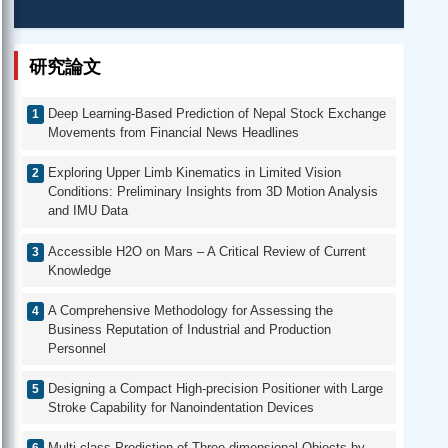
研究論文
Deep Learning-Based Prediction of Nepal Stock Exchange
Movements from Financial News Headlines
Exploring Upper Limb Kinematics in Limited Vision
Conditions: Preliminary Insights from 3D Motion Analysis
and IMU Data
Accessible H2O on Mars – A Critical Review of Current
Knowledge
A Comprehensive Methodology for Assessing the
Business Reputation of Industrial and Production
Personnel
Designing a Compact High-precision Positioner with Large
Stroke Capability for Nanoindentation Devices
Multi-class Prediction of Three-dimensional Objects by