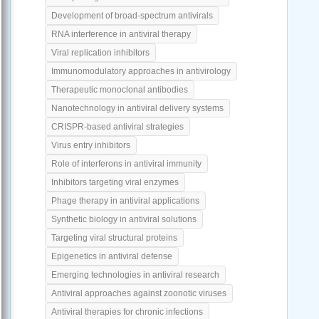
Development of broad-spectrum antivirals
RNA interference in antiviral therapy
Viral replication inhibitors
Immunomodulatory approaches in antivirology
Therapeutic monoclonal antibodies
Nanotechnology in antiviral delivery systems
CRISPR-based antiviral strategies
Virus entry inhibitors
Role of interferons in antiviral immunity
Inhibitors targeting viral enzymes
Phage therapy in antiviral applications
Synthetic biology in antiviral solutions
Targeting viral structural proteins
Epigenetics in antiviral defense
Emerging technologies in antiviral research
Antiviral approaches against zoonotic viruses
Antiviral therapies for chronic infections