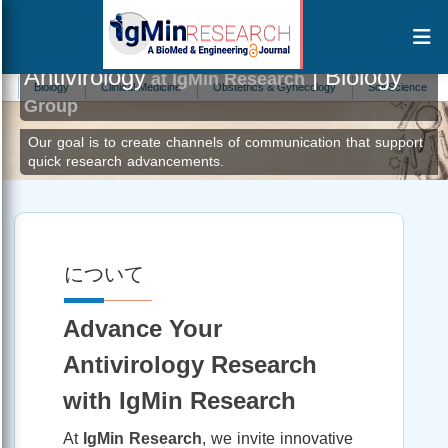
Antivirology
| Biology
at IgMin Research
Biology
Clinical Medicine
Obstetrics & Gynecology
Soil Science
Ana
Group
Our goal is to create channels of communication that support
quick research advancements.
について
Advance Your
Antivirology Research
with IgMin Research
At
IgMin Research
, we invite innovative