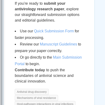
If you're ready to
submit your
antivirology research paper
, explore
our straightforward submission options
and editorial guidelines.
Use our
Quick Submission Form
for
faster processing.
Review our
Manuscript Guidelines
to
prepare your paper correctly.
Or go directly to the
Main Submission
Portal
to begin.
Contribute today
to push the
boundaries of antiviral science and
clinical innovation.
Antiviral drug discovery
Mechanisms of viral resistance
Host-pathogen interactions in viral infections