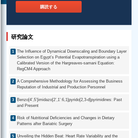
購読する
研究論文
The Influence of Dynamical Downscaling and Boundary Layer
Selection on Egypt’s Potential Evapotranspiration using a
Calibrated Version of the Hargreaves-samani Equation:
RegCM4 Approach
A Comprehensive Methodology for Assessing the Business
Reputation of Industrial and Production Personnel
Benzo[4’,5’]imidazo[2’,1’:6,1]pyrido[2,3-d]pyrimidines: Past
and Present
Risk of Nutritional Deficiencies and Changes in Dietary
Patterns after Bariatric Surgery
Unveiling the Hidden Beat: Heart Rate Variability and the