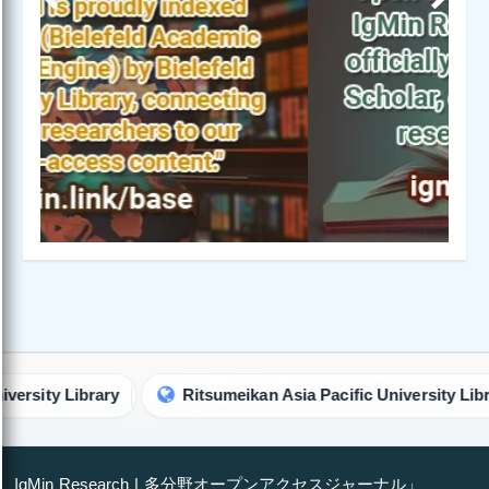
Previous
Next
y Library
Ritsumeikan Asia Pacific University Library
IgMin Research | 多分野オープンアクセスジャーナル」