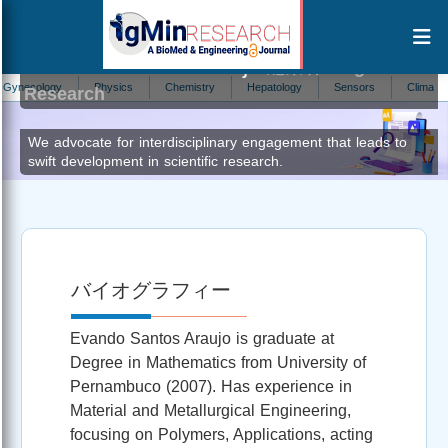
Evando Santos Araújo
編集者 at IgMin
ecology
Physics
Chemistry
Hepatology
Sensors
Climate Chang
Research
We advocate for interdisciplinary engagement that leads to
swift development in scientific research.
バイオグラフィー
Evando Santos Araujo is graduate at
Degree in Mathematics from University of
Pernambuco (2007). Has experience in
Material and Metallurgical Engineering,
focusing on Polymers, Applications, acting