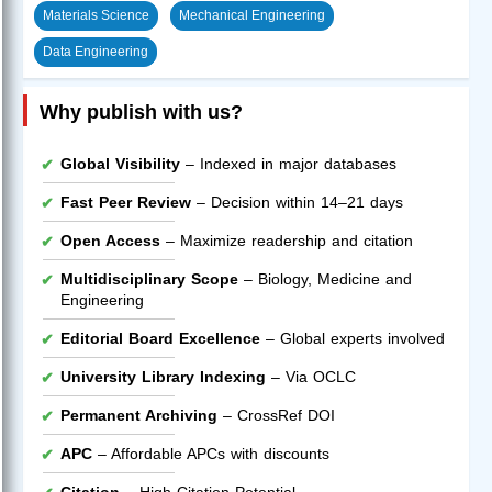
Materials Science
Mechanical Engineering
Data Engineering
Why publish with us?
Global Visibility
– Indexed in major databases
Fast Peer Review
– Decision within 14–21 days
Open Access
– Maximize readership and citation
Multidisciplinary Scope
– Biology, Medicine and
Engineering
Editorial Board Excellence
– Global experts involved
University Library Indexing
– Via OCLC
Permanent Archiving
– CrossRef DOI
APC
– Affordable APCs with discounts
Citation
– High Citation Potential