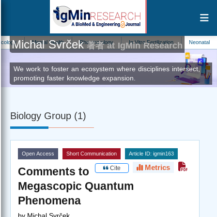
Michal Svrček
gy
Mental Health
Rheumatology
In Vitro Fertilization
Neonatal Care
著者 at IgMin Research
We work to foster an ecosystem where disciplines intersect,
promoting faster knowledge expansion.
Biology Group (1)
Open Access
Short Communication
Article ID: igmin163
Metrics
Cite
Comments to
Megascopic Quantum
Phenomena
by
Michal Svrček