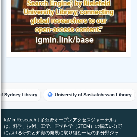
ey Library
University of Saskatchewan Library
W
IgMin Research | 多分野オープンアクセスジャーナル」
は、科学、技術、工学、医学科学（STEM）の幅広い分野
における研究と知識の発展に取り組む一流の多分野ジャ